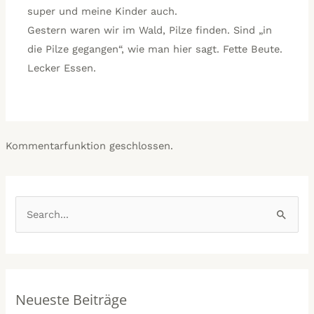
super und meine Kinder auch.
Gestern waren wir im Wald, Pilze finden. Sind „in
die Pilze gegangen“, wie man hier sagt. Fette Beute.
Lecker Essen.
Kommentarfunktion geschlossen.
A
K
r
a
S
c
t
u
h
e
c
i
g
h
v
o
Neueste Beiträge
e
e
r