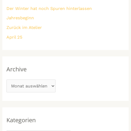
n
i
Der Winter hat noch Spuren hinterlassen
n
e
Jahresbeginn
a
n
Zurück im Atelier
c
h
April 25
:
Archive
Kategorien