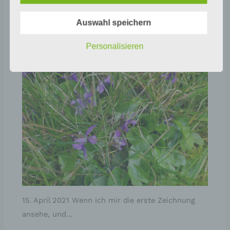
25.03.2021 Die Sonne ist an manchen Tagen schon
Verantwortlicher oder für die Verarbeitung
Verantwortlicher ist die natürliche oder juristische
richtig warm, wenn…
Person, Behörde, Einrichtung oder andere Stelle,
Auswahl speichern
die allein oder gemeinsam mit anderen über die
Zwecke und Mittel der Verarbeitung von
Personalisieren
personenbezogenen Daten entscheidet. Sind die
Zwecke und Mittel dieser Verarbeitung durch das
Unionsrecht oder das Recht der Mitgliedstaaten
vorgegeben, so kann der Verantwortliche
beziehungsweise können die bestimmten
Kriterien seiner Benennung nach dem
Unionsrecht oder dem Recht der Mitgliedstaaten
vorgesehen werden.
h) Auftragsverarbeiter
Auftragsverarbeiter ist eine natürliche oder
juristische Person, Behörde, Einrichtung oder
andere Stelle, die personenbezogene Daten im
Auftrag des Verantwortlichen verarbeitet.
15. April 2021 Wenn ich mir die erste Zeichnung
i) Empfänger
ansehe, und…