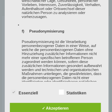
wirtschaftlicher Lage, Gesundheit, persönlicher
←
zurück
weiter
→
Vorlieben, Interessen, Zuverlässigkeit, Verhalten,
Aufenthaltsort oder Ortswechsel dieser
natürlichen Person zu analysieren oder
vorherzusagen.
Verwandte Beiträge
f) Pseudonymisierung
Pseudonymisierung ist die Verarbeitung
personenbezogener Daten in einer Weise, auf
welche die personenbezogenen Daten ohne
Hinzuziehung zusätzlicher Informationen nicht
mehr einer spezifischen betroffenen Person
zugeordnet werden können, sofern diese
zusätzlichen Informationen gesondert aufbewahrt
werden und technischen und organisatorischen
Maßnahmen unterliegen, die gewährleisten, dass
die personenbezogenen Daten nicht einer
identifizierten oder identifizierbaren natürlichen
Person zugewiesen werden.
Essenziell
Statistiken
g) Verantwortlicher oder für die
Verarbeitung Verantwortlicher
✓ Akzeptieren