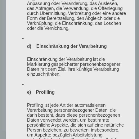
Hier kannst du meinen Newsletter
Anpassung oder Veränderung, das Auslesen,
abonnieren. Du bekommst auch jedesmal
das Abfragen, die Verwendung, die Offenlegung
durch Übermittlung, Verbreitung oder eine andere
einen Newsletter, wenn es einen neuen
Form der Bereitstellung, den Abgleich oder die
Blogeintrag gibt.
Verknüpfung, die Einschränkung, das Löschen
oder die Vernichtung.
Vorname
E-
*
Mail-
Adresse
d) Einschränkung der Verarbeitung
*
Einschränkung der Verarbeitung ist die
Markierung gespeicherter personenbezogener
Daten mit dem Ziel, ihre künftige Verarbeitung
einzuschränken.
e) Profiling
Profiling ist jede Art der automatisierten
Verarbeitung personenbezogener Daten, die
darin besteht, dass diese personenbezogenen
Daten verwendet werden, um bestimmte
persönliche Aspekte, die sich auf eine natürliche
Person beziehen, zu bewerten, insbesondere,
um Aspekte bezüglich Arbeitsleistung,