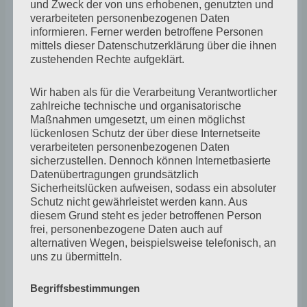
und Zweck der von uns erhobenen, genutzten und
verarbeiteten personenbezogenen Daten
informieren. Ferner werden betroffene Personen
mittels dieser Datenschutzerklärung über die ihnen
zustehenden Rechte aufgeklärt.
Wir haben als für die Verarbeitung Verantwortlicher
zahlreiche technische und organisatorische
Quelle
Maßnahmen umgesetzt, um einen möglichst
lückenlosen Schutz der über diese Internetseite
verarbeiteten personenbezogenen Daten
Trotz dem eher abstrakten Ausdruck dieser Bilder, habe
sicherzustellen. Dennoch können Internetbasierte
ich vor meinen inneren Augen ein genaues Bild von
Datenübertragungen grundsätzlich
einem Garten im diesigen Morgenlicht in dem an einem
Sicherheitslücken aufweisen, sodass ein absoluter
Schutz nicht gewährleistet werden kann. Aus
alten Obstbaum eine vergessene Leiter lehnt. Wann
diesem Grund steht es jeder betroffenen Person
wurde sie zuletzt benutzt? Wer hat sie dort vergessen
frei, personenbezogene Daten auch auf
und warum? Wo ich dieses Bild jemals gesehen habe,
alternativen Wegen, beispielsweise telefonisch, an
uns zu übermitteln.
kann ich nicht sagen. Aber dieses innere Bild mit dem
dazugehörigen Gefühl zwischen Sehnsucht und
Begriffsbestimmungen
Hoffnung ist der innere Kern des neuen Bilderzyklus „Im