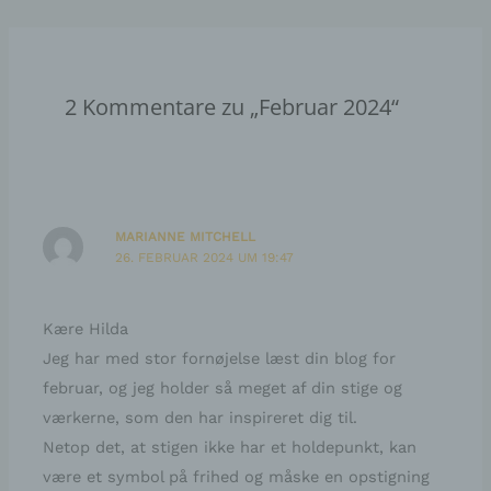
Einwilligung ist jede von der betroffenen Person
freiwillig für den bestimmten Fall in informierter
Weise und unmissverständlich abgegebene
Willensbekundung in Form einer Erklärung oder
einer sonstigen eindeutigen bestätigenden
Handlung, mit der die betroffene Person zu
2 Kommentare zu „Februar 2024“
verstehen gibt, dass sie mit der Verarbeitung der
sie betreffenden personenbezogenen Daten
einverstanden ist.
MARIANNE MITCHELL
Name und Anschrift des für die Verarbeitung
Verantwortlichen
26. FEBRUAR 2024 UM 19:47
Verantwortlicher im Sinne der Datenschutz-
Grundverordnung, sonstiger in den Mitgliedstaaten der
Kære Hilda
Europäischen Union geltenden Datenschutzgesetze
und anderer Bestimmungen mit datenschutzrechtlichem
Jeg har med stor fornøjelse læst din blog for
Charakter ist die:
februar, og jeg holder så meget af din stige og
værkerne, som den har inspireret dig til.
Hilda Kieseritzky
Netop det, at stigen ikke har et holdepunkt, kan
Kærvej 11
være et symbol på frihed og måske en opstigning