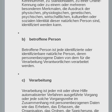
Kennnummer, zu Standortdaten, zu einer Online-
Kennung oder zu einem oder mehreren
besonderen Merkmalen, die Ausdruck der
Mehr
physischen, physiologischen, genetischen,
psychischen, wirtschaftlichen, kulturellen oder
sozialen Identität dieser natürlichen Person sind,
Mehr Abbildungen von den Malereien findest du auf der
identifiziert werden kann.
Website bei
„Malerei“
und
„Kleine Formate“
. Einige Ideen
zu diesem Bilderzyklus habe ich noch im Kopf. In den
b) betroffene Person
nächsten Wochen will ich sie verwirklichen.
Betroffene Person ist jede identifizierte oder
identifizierbare natürliche Person, deren
Vi ses
personenbezogene Daten von dem für die
Verarbeitung Verantwortlichen verarbeitet
werden.
Einen guten Start in den Frühling, hoffentlich regnet es
nicht mehr so viel. Im März melde ich mich zurück.
c) Verarbeitung
Verarbeitung ist jeder mit oder ohne Hilfe
automatisierter Verfahren ausgeführte Vorgang
Newsletter/Blogabo
oder jede solche Vorgangsreihe im
Zusammenhang mit personenbezogenen Daten
wie das Erheben, das Erfassen, die
Organisation, das Ordnen, die Speicherung, die