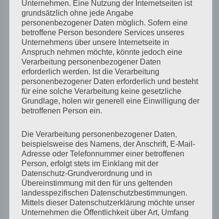
Unternehmen. Eine Nutzung der Internetseiten ist
Spannung, nach der ich gesucht habe. Die Leiter durfte
grundsätzlich ohne jede Angabe
nicht so aussehen, als könnte ich sie tatsächlich
personenbezogener Daten möglich. Sofern eine
besteigen. Es sollte nur möglich sein, sie von Weitem zu
betroffene Person besondere Services unseres
Unternehmens über unsere Internetseite in
betrachten und über ihr Potential nachzudenken. Wenn
Anspruch nehmen möchte, könnte jedoch eine
diese Konstellationen zusammenkamen, war ich
Verarbeitung personenbezogener Daten
zufrieden mit meiner Arbeit.
erforderlich werden. Ist die Verarbeitung
personenbezogener Daten erforderlich und besteht
für eine solche Verarbeitung keine gesetzliche
Grundlage, holen wir generell eine Einwilligung der
betroffenen Person ein.
Die Verarbeitung personenbezogener Daten,
beispielsweise des Namens, der Anschrift, E-Mail-
Adresse oder Telefonnummer einer betroffenen
Person, erfolgt stets im Einklang mit der
Datenschutz-Grundverordnung und in
Übereinstimmung mit den für uns geltenden
landesspezifischen Datenschutzbestimmungen.
Mittels dieser Datenschutzerklärung möchte unser
Unternehmen die Öffentlichkeit über Art, Umfang