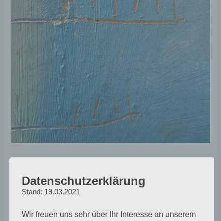
Ziele
Datenschutzerklärung
Es war mir wichtig, dass die Leiter wenig oder gar
Stand: 19.03.2021
keinen Halt hat. Auch woran sie sich lehnt sollte unklar
bleiben. Erst dann entstand für mich die leise
Wir freuen uns sehr über Ihr Interesse an unserem