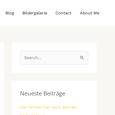
Blog
Bildergalerie
Contact
About Me
A
K
r
a
S
c
t
u
h
e
c
i
g
h
v
o
e
Neueste Beiträge
e
r
n
i
Der Winter hat noch Spuren
n
e