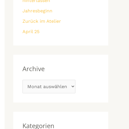
hinterlassen
a
n
c
Jahresbeginn
h
Zurück im Atelier
:
April 25
Archive
Kategorien