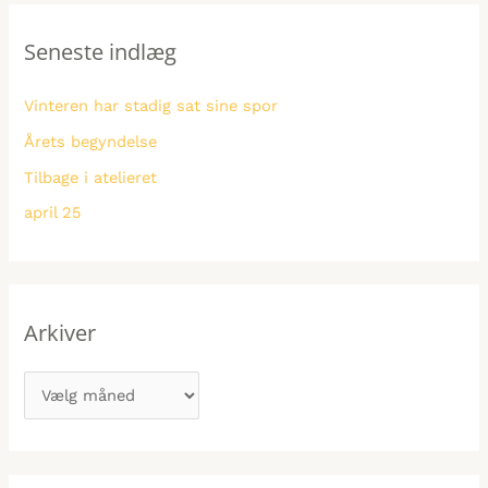
v
g
e
e
o
Seneste indlæg
f
r
r
t
i
Vinteren har stadig sat sine spor
e
e
Årets begyndelse
r
r
Tilbage i atelieret
:
april 25
Arkiver