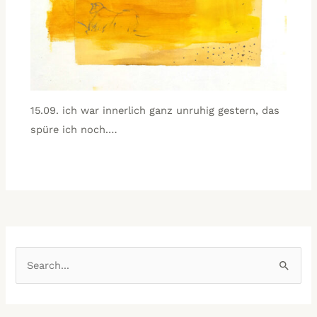
15.09. ich war innerlich ganz unruhig gestern, das
spüre ich noch.…
A
K
r
a
S
k
t
ø
i
e
g