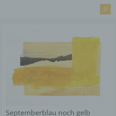
Gå
Main
til
Men
indholdet
Indlægsnavigation
Septemberblau noch gelb