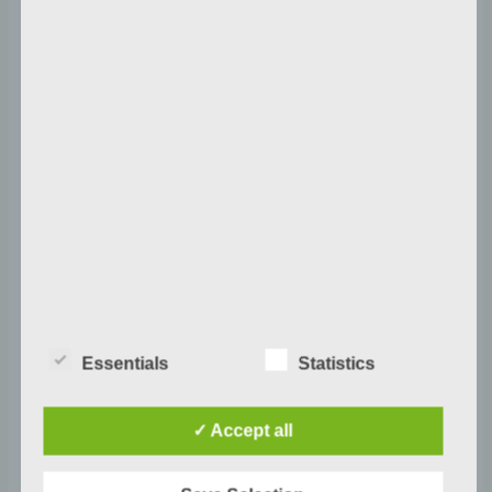
Essentials
Statistics
✓ Accept all
21.09. Ich mach ein Lied aus StilleUnd aus