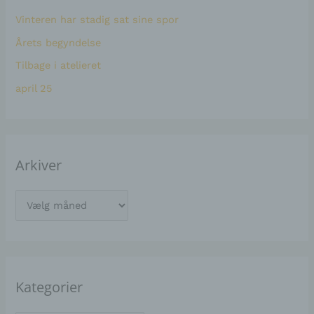
t
i
Vinteren har stadig sat sine spor
e
e
Årets begyndelse
r
r
Tilbage i atelieret
:
april 25
Arkiver
Kategorier