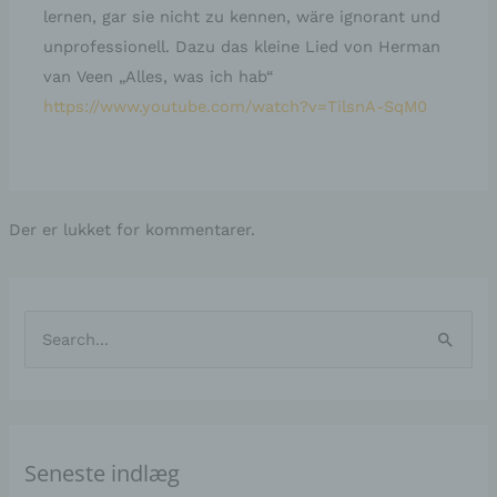
lernen, gar sie nicht zu kennen, wäre ignorant und
unprofessionell. Dazu das kleine Lied von Herman
van Veen „Alles, was ich hab“
https://www.youtube.com/watch?v=TilsnA-SqM0
Der er lukket for kommentarer.
A
K
r
a
S
k
t
ø
i
e
g
v
g
e
e
o
Seneste indlæg
f
r
r