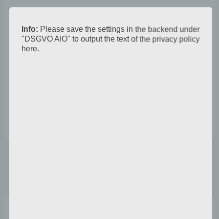
*
Info:
Please save the settings in the backend under
"DSGVO AIO" to output the text of the privacy policy
here.
←
Forrige
Næste Indlæg
Indlæg
→