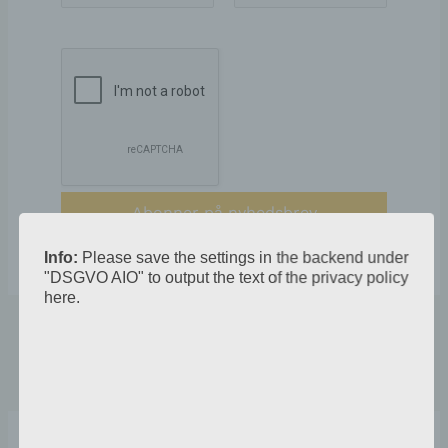
Adresse
*
Info:
Please save the settings in the backend under
"DSGVO AIO" to output the text of the privacy policy
here.
←
Forrige
Næste Indlæg
Indlæg
→