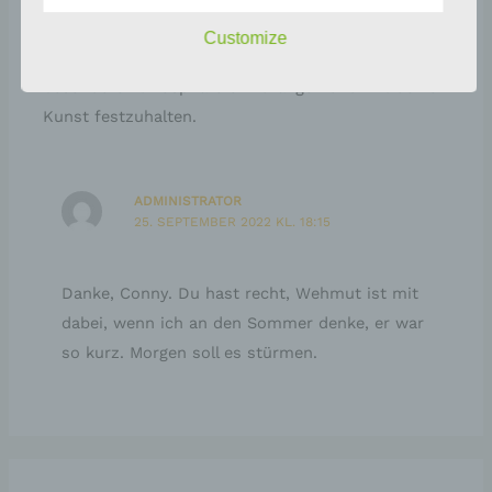
bevorstehenden Herbstes besonders leuchten.
Customize
Hilda, du verstehst es mit deinen Sinnen, diese
besondere Atmosphäre einzufangen und mit deiner
Kunst festzuhalten.
ADMINISTRATOR
25. SEPTEMBER 2022 KL. 18:15
Danke, Conny. Du hast recht, Wehmut ist mit
dabei, wenn ich an den Sommer denke, er war
so kurz. Morgen soll es stürmen.