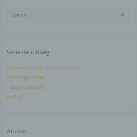
A
K
r
a
S
k
t
ø
i
e
g
v
g
e
e
o
Seneste indlæg
f
r
r
t
i
Vinteren har stadig sat sine spor
e
e
Årets begyndelse
r
r
Tilbage i atelieret
:
april 25
Arkiver