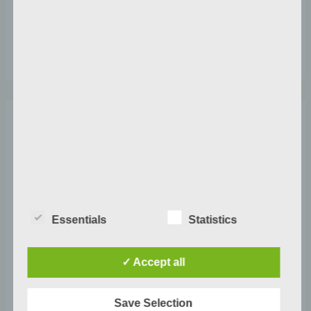
15.09. ich war innerlich ganz unruhig gestern, das
spüre ich noch.…
3 kommentarer til “Es ist gelungen”
Essentials
Statistics
CONNY KRAMER
24. SEPTEMBER 2022 KL. 11:11
✓ Accept all
Die wundervollen Farben erinnern mit Wehmut an
Save Selection
den Sommer, lassen sie aber durch das Licht des