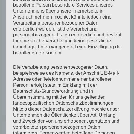
betroffene Person besondere Services unseres
Unternehmens über unsere Internetseite in
Anspruch nehmen möchte, könnte jedoch eine
Verarbeitung personenbezogener Daten
erforderlich werden. Ist die Verarbeitung
personenbezogener Daten erforderlich und besteht
Mai 2024
für eine solche Verarbeitung keine gesetzliche
Grundlage, holen wir generell eine Einwilligung der
Beiträge
,
Berichte aus dem Atelier
,
Bilanz und Aussicht
betroffenen Person ein.
Den Bilderzyklus zu dem Haiku „Im Garten steht eine
Die Verarbeitung personenbezogener Daten,
alte Leiter. Wo sie wohl hinführt“ konnte ich mit
beispielsweise des Namens, der Anschrift, E-Mail-
Adresse oder Telefonnummer einer betroffenen
weiteren kleinen Monotypien gut abschließen. Bei einer
Person, erfolgt stets im Einklang mit der
Gruppenausstellung im Juni werde sie wieder
Datenschutz-Grundverordnung und in
auftauchen. Die Gelatinedruck-Technik bietet gute
Übereinstimmung mit den für uns geltenden
landesspezifischen Datenschutzbestimmungen.
Möglichkeiten intuitiv zu arbeiten.
Mittels dieser Datenschutzerklärung möchte unser
Unternehmen die Öffentlichkeit über Art, Umfang
und Zweck der von uns erhobenen, genutzten und
A
K
verarbeiteten personenbezogenen Daten
informieren. Ferner werden betroffene Personen
r
a