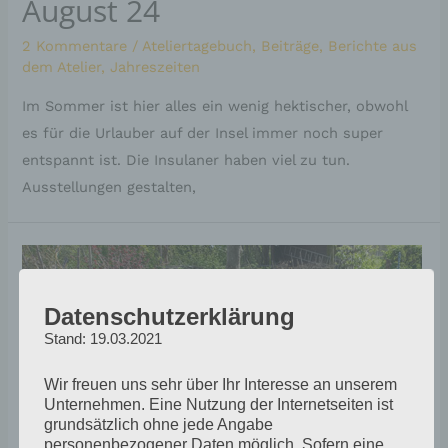
August 24
2 Kommentare
/
Ateliertagebuch
,
Beiträge
,
Berichte aus
dem Atelier
,
Jahreszeiten
Im Sommer ist hier alles ein wenig hektischer, obwohl
es für die Urlauber auf der Insel immer noch super
entspannt ist. Die Insulaner haben viel zu tun.
Ausstellungen gestalten,
Datenschutzerklärung
Stand: 19.03.2021
Wir freuen uns sehr über Ihr Interesse an unserem
Unternehmen. Eine Nutzung der Internetseiten ist
grundsätzlich ohne jede Angabe
personenbezogener Daten möglich. Sofern eine