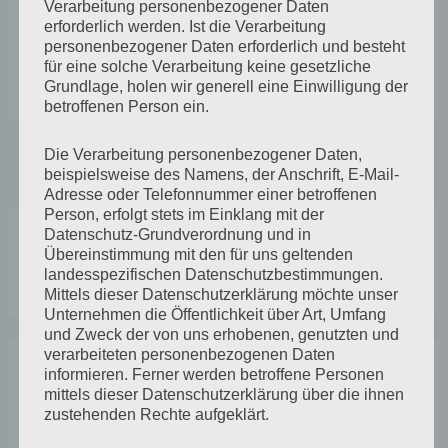
Verarbeitung personenbezogener Daten
diesem Bild. Heute ist die erste Gelegenheit es
erforderlich werden. Ist die Verarbeitung
entstehen zu …
personenbezogener Daten erforderlich und besteht
für eine solche Verarbeitung keine gesetzliche
Weiterlesen »
Grundlage, holen wir generell eine Einwilligung der
betroffenen Person ein.
Die Verarbeitung personenbezogener Daten,
←
Vorherige Seite
1
…
3
4
beispielsweise des Namens, der Anschrift, E-Mail-
Adresse oder Telefonnummer einer betroffenen
Person, erfolgt stets im Einklang mit der
A
K
Datenschutz-Grundverordnung und in
r
a
Übereinstimmung mit den für uns geltenden
S
landesspezifischen Datenschutzbestimmungen.
c
t
Mittels dieser Datenschutzerklärung möchte unser
u
h
e
Unternehmen die Öffentlichkeit über Art, Umfang
c
und Zweck der von uns erhobenen, genutzten und
i
g
h
verarbeiteten personenbezogenen Daten
v
o
informieren. Ferner werden betroffene Personen
Neueste Beiträge
e
e
r
mittels dieser Datenschutzerklärung über die ihnen
n
zustehenden Rechte aufgeklärt.
i
Der Winter hat noch Spuren hinterlassen
n