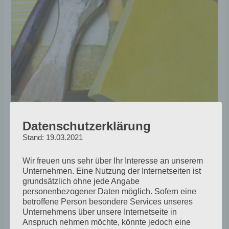
Septemberblau
Datenschutzerklärung
Stand: 19.03.2021
1 Kommentar
/
Ateliertagebuch
Wir freuen uns sehr über Ihr Interesse an unserem
14.September 2022 Vorletzte Nacht lag ich wach. Im
Unternehmen. Eine Nutzung der Internetseiten ist
Geiste malte ich das Bild, das alles vereint, was der
grundsätzlich ohne jede Angabe
Frühherbst mir in den letzten Tagen gezeigt hat. Orange,
personenbezogener Daten möglich. Sofern eine
betroffene Person besondere Services unseres
Gelb, Gold strahlend, Ocker und Gelb, heller als Weiß.
Unternehmens über unsere Internetseite in
Darin feinste Spuren Blau. Seitdem sehne ich mich nach
Anspruch nehmen möchte, könnte jedoch eine