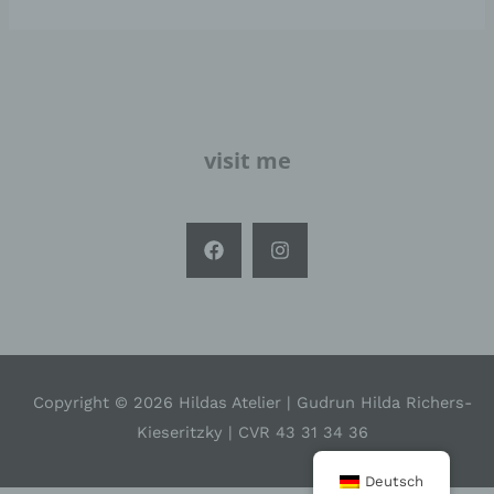
Um dies zu gewährleisten, möchten wir vorab die
verwendeten Begrifflichkeiten erläutern.
Wir verwenden in dieser Datenschutzerklärung
unter anderem die folgenden Begriffe:
visit me
a) personenbezogene Daten
Personenbezogene Daten sind alle
Informationen, die sich auf eine identifizierte oder
identifizierbare natürliche Person (im Folgenden
„betroffene Person") beziehen. Als identifizierbar
wird eine natürliche Person angesehen, die direkt
oder indirekt, insbesondere mittels Zuordnung zu
einer Kennung wie einem Namen, zu einer
Kennnummer, zu Standortdaten, zu einer Online-
Kennung oder zu einem oder mehreren
besonderen Merkmalen, die Ausdruck der
Copyright © 2026 Hildas Atelier | Gudrun Hilda Richers-
physischen, physiologischen, genetischen,
Kieseritzky | CVR 43 31 34 36
psychischen, wirtschaftlichen, kulturellen oder
sozialen Identität dieser natürlichen Person sind,
identifiziert werden kann.
Deutsch