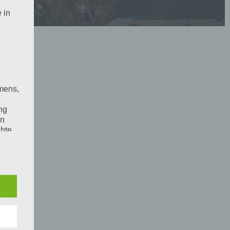
 in
mens,
ng
en
chte
r von
ten
.
ische