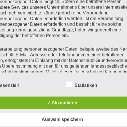
nenbezogener Daten möglich. Sofern eine betroffene Person
dere Services unseres Unternehmens über unsere Internetseite
uch nehmen möchte, könnte jedoch eine Verarbeitung
nenbezogener Daten erforderlich werden. Ist die Verarbeitung
nenbezogener Daten erforderlich und besteht für eine solche
beitung keine gesetzliche Grundlage, holen wir generell eine
lligung der betroffenen Person ein.
erarbeitung personenbezogener Daten, beispielsweise des Na
nschrift, E-Mail-Adresse oder Telefonnummer einer betroffenen
n, erfolgt stets im Einklang mit der Datenschutz-Grundverordnu
n Übereinstimmung mit den für uns geltenden landesspezifisch
schutzbestimmungen. Mittels dieser Datenschutzerklärung mö
 Unternehmen die Öffentlichkeit über Art, Umfang und Zweck de
rhobenen, genutzten und verarbeiteten personenbezogenen Da
ssenziell
Statistiken
mieren. Ferner werden betroffene Personen mittels dieser
schutzerklärung über die ihnen zustehenden Rechte aufgeklärt
✓ Akzeptieren
aben als für die Verarbeitung Verantwortlicher zahlreiche techn
rganisatorische Maßnahmen umgesetzt, um einen möglichst
Auswahl speichern
nlosen Schutz der über diese Internetseite verarbeiteten
nenbezogenen Daten sicherzustellen. Dennoch können