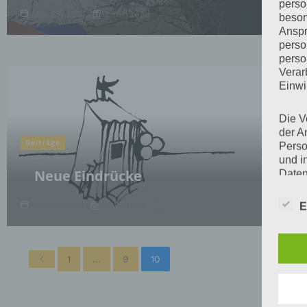
perso
Mrz 25, 2021
2 min read
beson
Anspr
perso
perso
Verar
Einwi
Die V
der A
Beiträge
Perso
und i
Neue Eindrücke
Daten
unser
uns e
Mrz 16, 2021
1 min read
E
infor
Daten
1
…
9
10
Wir h
und o
lücke
perso