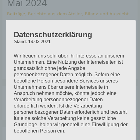
Mai 2024
Beiträge
,
Berichte aus dem Atelier
,
Bilanz und Aussicht
Den Bilderzyklus zu dem Haiku „Im Garten steht eine
Datenschutzerklärung
alte Leiter. Wo sie wohl hinführt“ konnte ich mit
Stand: 19.03.2021
weiteren kleinen Monotypien gut abschließen. Bei einer
Gruppenausstellung im Juni werde sie wieder
Wir freuen uns sehr über Ihr Interesse an unserem
auftauchen. Die Gelatinedruck-Technik bietet gute
Unternehmen. Eine Nutzung der Internetseiten ist
Möglichkeiten intuitiv zu arbeiten.
grundsätzlich ohne jede Angabe
personenbezogener Daten möglich. Sofern eine
betroffene Person besondere Services unseres
Unternehmens über unsere Internetseite in
A
K
Anspruch nehmen möchte, könnte jedoch eine
r
a
Verarbeitung personenbezogener Daten
S
erforderlich werden. Ist die Verarbeitung
c
t
personenbezogener Daten erforderlich und besteht
u
h
e
für eine solche Verarbeitung keine gesetzliche
c
Grundlage, holen wir generell eine Einwilligung der
i
g
betroffenen Person ein.
h
v
o