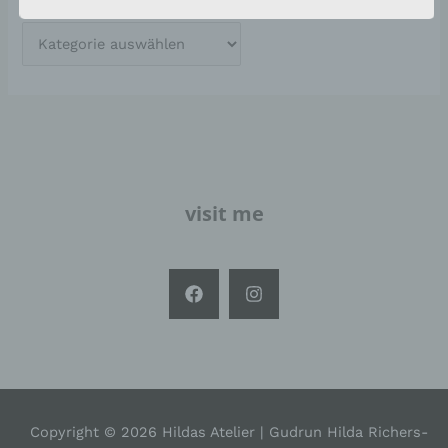
Sicherheitslücken aufweisen, sodass ein absoluter
Schutz nicht gewährleistet werden kann. Aus
diesem Grund steht es jeder betroffenen Person
frei, personenbezogene Daten auch auf
alternativen Wegen, beispielsweise telefonisch, an
uns zu übermitteln.
Begriffsbestimmungen
Die Datenschutzerklärung beruht auf den
visit me
Begrifflichkeiten, die durch den Europäischen
Richtlinien- und Verordnungsgeber beim Erlass der
Datenschutz-Grundverordnung (DS-GVO) verwendet
wurden. Unsere Datenschutzerklärung soll sowohl für
die Öffentlichkeit als auch für unsere Kunden und
Geschäftspartner einfach lesbar und verständlich sein.
Um dies zu gewährleisten, möchten wir vorab die
verwendeten Begrifflichkeiten erläutern.
Wir verwenden in dieser Datenschutzerklärung
unter anderem die folgenden Begriffe:
Copyright © 2026 Hildas Atelier | Gudrun Hilda Richers-