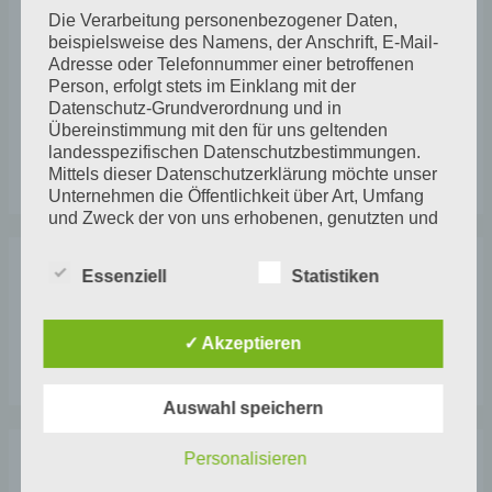
Neueste Beiträge
e
e
r
Die Verarbeitung personenbezogener Daten,
n
beispielsweise des Namens, der Anschrift, E-Mail-
i
Der Winter hat noch Spuren hinterlassen
Adresse oder Telefonnummer einer betroffenen
n
e
Person, erfolgt stets im Einklang mit der
Jahresbeginn
a
Datenschutz-Grundverordnung und in
n
Zurück im Atelier
c
Übereinstimmung mit den für uns geltenden
landesspezifischen Datenschutzbestimmungen.
h
April 25
Mittels dieser Datenschutzerklärung möchte unser
:
Unternehmen die Öffentlichkeit über Art, Umfang
und Zweck der von uns erhobenen, genutzten und
verarbeiteten personenbezogenen Daten
informieren. Ferner werden betroffene Personen
Essenziell
Statistiken
Archive
mittels dieser Datenschutzerklärung über die ihnen
zustehenden Rechte aufgeklärt.
✓ Akzeptieren
Wir haben als für die Verarbeitung Verantwortlicher
zahlreiche technische und organisatorische
Maßnahmen umgesetzt, um einen möglichst
Auswahl speichern
lückenlosen Schutz der über diese Internetseite
verarbeiteten personenbezogenen Daten
Personalisieren
sicherzustellen. Dennoch können Internetbasierte
Kategorien
Datenübertragungen grundsätzlich