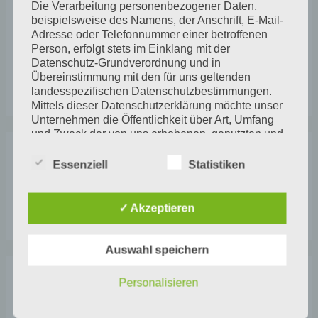
n
Die Verarbeitung personenbezogener Daten,
i
Der Winter hat noch Spuren hinterlassen
beispielsweise des Namens, der Anschrift, E-Mail-
n
e
Adresse oder Telefonnummer einer betroffenen
Jahresbeginn
a
Person, erfolgt stets im Einklang mit der
n
Zurück im Atelier
c
Datenschutz-Grundverordnung und in
Übereinstimmung mit den für uns geltenden
h
April 25
landesspezifischen Datenschutzbestimmungen.
:
Mittels dieser Datenschutzerklärung möchte unser
Unternehmen die Öffentlichkeit über Art, Umfang
und Zweck der von uns erhobenen, genutzten und
verarbeiteten personenbezogenen Daten
Archive
informieren. Ferner werden betroffene Personen
Essenziell
Statistiken
mittels dieser Datenschutzerklärung über die ihnen
zustehenden Rechte aufgeklärt.
✓ Akzeptieren
Wir haben als für die Verarbeitung Verantwortlicher
zahlreiche technische und organisatorische
Auswahl speichern
Maßnahmen umgesetzt, um einen möglichst
lückenlosen Schutz der über diese Internetseite
verarbeiteten personenbezogenen Daten
Personalisieren
Kategorien
sicherzustellen. Dennoch können Internetbasierte
Datenübertragungen grundsätzlich