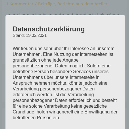
1 Kommentar
/
Beiträge
,
Berichte aus dem Atelier
Im Atelier warten bespannte und grundierte Leinwände
auf mich, auch Papier habe ich noch einmal aufgezogen
Datenschutzerklärung
und mit Gesso grundiert. Die begonnene Arbeit mit den
Stand: 19.03.2021
Leinwänden und auch die so anders wirkenden
Papierarbeiten aus dem Mai möchte ich unbedingt
Wir freuen uns sehr über Ihr Interesse an unserem
fortsetzen.
Unternehmen. Eine Nutzung der Internetseiten ist
grundsätzlich ohne jede Angabe
personenbezogener Daten möglich. Sofern eine
betroffene Person besondere Services unseres
A
K
Unternehmens über unsere Internetseite in
r
a
Anspruch nehmen möchte, könnte jedoch eine
S
Verarbeitung personenbezogener Daten
c
t
erforderlich werden. Ist die Verarbeitung
u
h
e
personenbezogener Daten erforderlich und besteht
c
für eine solche Verarbeitung keine gesetzliche
i
g
Grundlage, holen wir generell eine Einwilligung der
h
v
o
betroffenen Person ein.
Neueste Beiträge
e
e
r