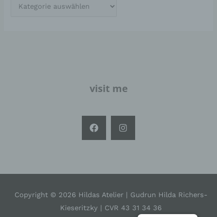
Sicherheitslücken aufweisen, sodass ein absoluter
Schutz nicht gewährleistet werden kann. Aus
diesem Grund steht es jeder betroffenen Person
frei, personenbezogene Daten auch auf
alternativen Wegen, beispielsweise telefonisch, an
uns zu übermitteln.
Begriffsbestimmungen
visit me
Die Datenschutzerklärung beruht auf den
Begrifflichkeiten, die durch den Europäischen
Richtlinien- und Verordnungsgeber beim Erlass der
Datenschutz-Grundverordnung (DS-GVO) verwendet
wurden. Unsere Datenschutzerklärung soll sowohl für
die Öffentlichkeit als auch für unsere Kunden und
Geschäftspartner einfach lesbar und verständlich sein.
Um dies zu gewährleisten, möchten wir vorab die
verwendeten Begrifflichkeiten erläutern.
Wir verwenden in dieser Datenschutzerklärung
unter anderem die folgenden Begriffe:
Copyright © 2026 Hildas Atelier | Gudrun Hilda Richers-
Kieseritzky | CVR 43 31 34 36