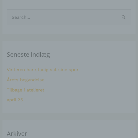
A
K
r
a
S
k
t
ø
i
e
g
v
g
e
e
o
Seneste indlæg
f
r
r
t
i
Vinteren har stadig sat sine spor
e
e
Årets begyndelse
r
r
Tilbage i atelieret
:
april 25
Arkiver