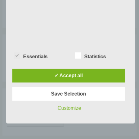
Tilbage i atelieret
:
april 25
Arkiver
Essentials
Statistics
✓ Accept all
Save Selection
Kategorier
Customize