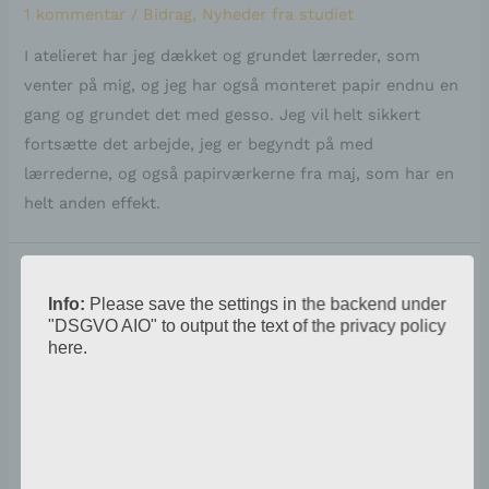
1 kommentar
/
Bidrag
,
Nyheder fra studiet
I atelieret har jeg dækket og grundet lærreder, som
venter på mig, og jeg har også monteret papir endnu en
gang og grundet det med gesso. Jeg vil helt sikkert
fortsætte det arbejde, jeg er begyndt på med
lærrederne, og også papirværkerne fra maj, som har en
helt anden effekt.
Info:
Please save the settings in the backend under
"DSGVO AIO" to output the text of the privacy policy
here.