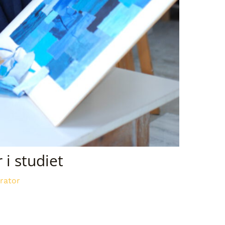
i studiet
rator