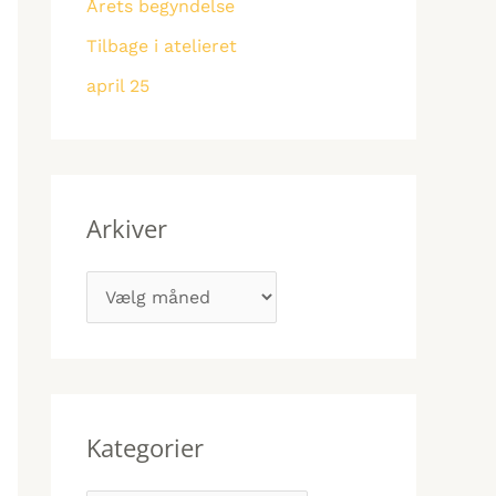
r
Årets begyndelse
r
:
Tilbage i atelieret
april 25
Arkiver
Kategorier