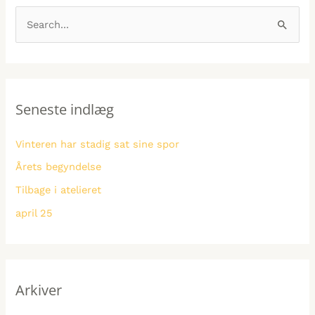
r
a
S
k
t
ø
i
e
g
v
g
e
e
o
Seneste indlæg
f
r
r
t
i
Vinteren har stadig sat sine spor
e
e
Årets begyndelse
r
r
Tilbage i atelieret
:
april 25
Arkiver