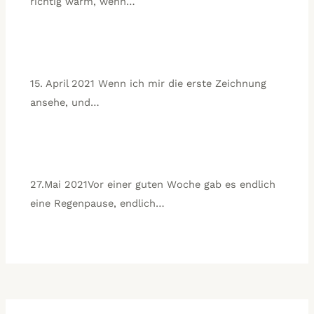
richtig warm, wenn…
15. April 2021 Wenn ich mir die erste Zeichnung
ansehe, und…
27.Mai 2021Vor einer guten Woche gab es endlich
eine Regenpause, endlich…
A
K